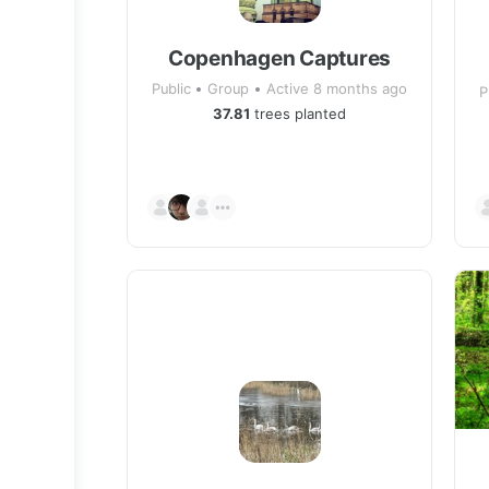
Copenhagen Captures
Public
Group
Active 8 months ago
P
37.81
trees planted