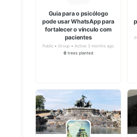
Guia para o psicólogo
pode usar WhatsApp para
p
fortalecer o vínculo com
pacientes
P
Public
Group
Active 3 months ago
0
trees planted