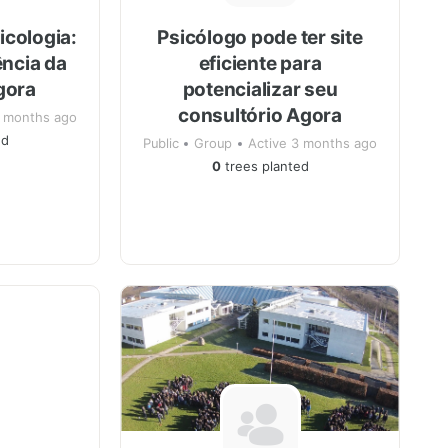
icologia:
Psicólogo pode ter site
ência da
eficiente para
agora
potencializar seu
consultório Agora
3 months ago
ed
Public
Group
Active 3 months ago
0
trees planted