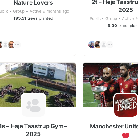
2t – Høje Taastr
Nature Lovers
2025
ublic
Group
Active 9 months ago
195.51
trees planted
Public
Group
Active 
6.90
trees plan
1s – Høje Taastrup Gym –
Manchester Unit
2025