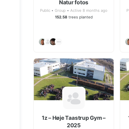
Natur fotos
Public
Group
Active 8 months ago
P
152.58
trees planted
1z – Høje Taastrup Gym –
2025