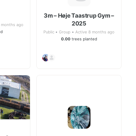
3m – Høje Taastrup Gym –
2025
8 months ago
ed
Public
Group
Active 8 months ago
0.00
trees planted