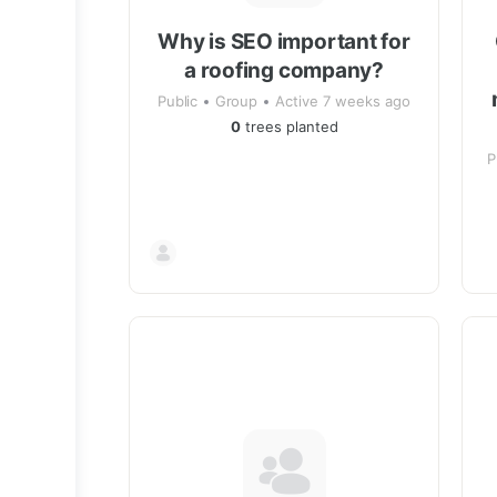
Why is SEO important for
a roofing company?
Public
Group
Active 7 weeks ago
0
trees planted
P