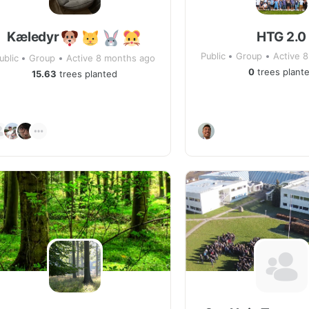
Kæledyr
HTG 2.0
Public
Group
Active 
ublic
Group
Active 8 months ago
0
trees plant
15.63
trees planted