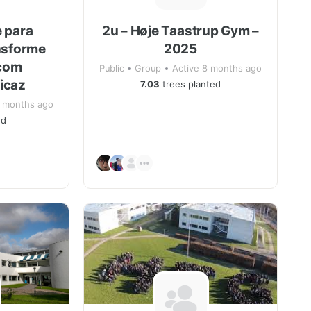
 para
2u – Høje Taastrup Gym –
nsforme
2025
 com
Public
Group
Active 8 months ago
ficaz
7.03
trees planted
3 months ago
ed