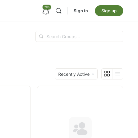
296
Sign in
Sign up
Search
Groups…
Order
By: