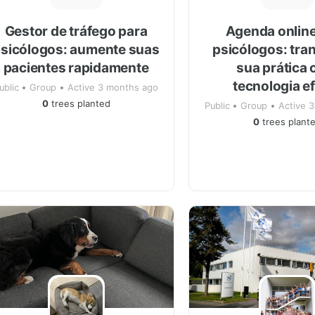
Gestor de tráfego para
Agenda online
sicólogos: aumente suas
psicólogos: tra
pacientes rapidamente
sua prática
tecnologia e
ublic
Group
Active 3 months ago
0
trees planted
Public
Group
Active 
0
trees plant