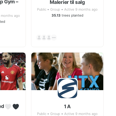
up Gym –
Malerier til salg
Public
Group
Active 9 months ago
35.13
trees planted
9 months ago
ted
ed
1 A
Public
Group
Active 9 months ago