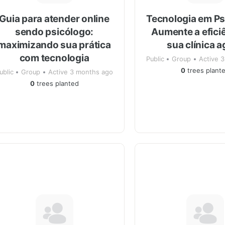
Guia para atender online
Tecnologia em Ps
sendo psicólogo:
Aumente a efici
maximizando sua prática
sua clínica 
com tecnologia
Public
Group
Active 
0
trees plant
ublic
Group
Active 3 months ago
0
trees planted